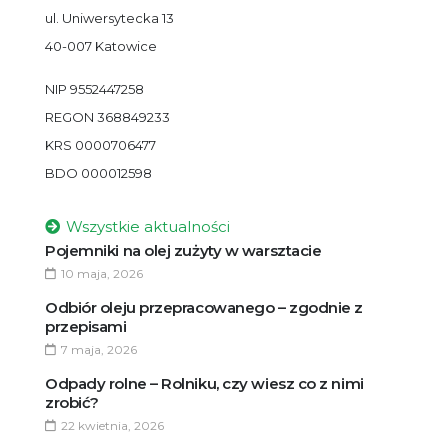
ul. Uniwersytecka 13
40-007 Katowice
NIP 9552447258
REGON 368849233
KRS 0000706477
BDO 000012598
Wszystkie aktualności
Pojemniki na olej zużyty w warsztacie
10 maja, 2026
Odbiór oleju przepracowanego – zgodnie z
przepisami
7 maja, 2026
Odpady rolne – Rolniku, czy wiesz co z nimi
zrobić?
22 kwietnia, 2026