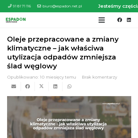
Jesteśmy części
91 81 71 116
biuro@espadon.net.pl
Oleje przepracowane a zmiany
klimatyczne – jak właściwa
utylizacja odpadów zmniejsza
ślad węglowy
Opublikowano:
10 miesięcy temu
Brak komentarzy