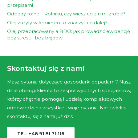
przepisami
Odpady rolne – Rolniku, czy wiesz co z nimi zrobić?
Olej zużyty w firmie: co to znaczy i co dalej?
Olej przepracowany a BDO: jak prowadzić ewidencję
bez stresu i bez błędów
Skontaktuj się z nami
Masz pytania dotyczące gospodarki odpadami? Nasz
dział obsługi klienta to zespół wybitnych specjalistów,
którzy chętnie pomogą i udzielą kompleksowych
odpowiedzi na wszystkie Twoje pytania. Nie zwlekaj –
skontaktuj się z nami już dziś!
TEL: +48 91 81 71 116