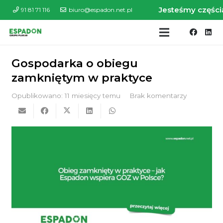
Jesteśmy części
91 81 71 116
biuro@espadon.net.pl
Gospodarka o obiegu
zamkniętym w praktyce
Opublikowano:
11 miesięcy temu
Brak komentarzy