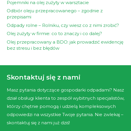
Pojemniki na olej zużyty w warsztacie
Odbiór oleju przepracowanego – zgodnie z
przepisami
Odpady rolne – Rolniku, czy wiesz co z nimi zrobić?
Olej zużyty w firmie: co to znaczy i co dalej?
Olej przepracowany a BDO: jak prowadzić ewidencję
bez stresu i bez błędów
Skontaktuj się z nami
Masz pytania dotyczące gospodarki odpadami? Nasz
dział obsługi klienta to zespół wybitnych specjalistów,
którzy chętnie pomogą i udzielą kompleksowych
odpowiedzi na wszystkie Twoje pytania. Nie zwlekaj –
skontaktuj się z nami już dziś!