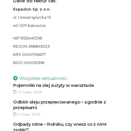
Dane do faktur vat:
Espadon Sp. z o.o.
ul. Uniwersytecka 13
40-007 Katowice
NIP 9552447258
REGON 368849233
KRS 0000706477
BDO 000012598
Wszystkie aktualności
Pojemniki na olej zużyty w warsztacie
10 maja, 2026
Odbiór oleju przepracowanego – zgodnie z
przepisami
7 maja, 2026
Odpady rolne – Rolniku, czy wiesz co z nimi
zrobić?